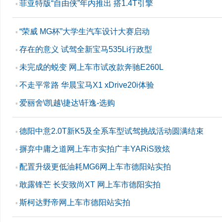
菲亚特版“自由侠”年内推出 搭1.4T引擎
▪
“荣威 MG杯”大学生汽车设计大赛启动
▪
存在的意义 试驾全新宝马535Li行政型
▪
未完成的蜕变 网上车市试改款奔驰E260L
▪
不走平常路 华晨宝马X1 xDrive20i体验
▪
爱丽舍\凯越\捷达\轩逸-选购
▪
德阳中意2.0T新K5及全系车型试驾挑战活动圆满结束
▪
摒弃中庸之道网上车市实拍广丰YARiS致炫
▪
配置升级更低油耗MG6网上车市德阳站实拍
▪
敢露锋芒 长安致尚XT 网上车市德阳实拍
▪
斯柯达野帝网上车市德阳站实拍
▪