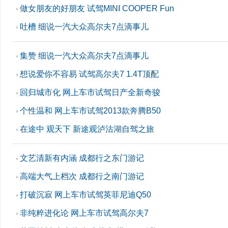
做女朋友的好朋友 试驾MINI COOPER Fun
▪
吐槽 细说一汽大众高尔夫7点滴事儿
▪
集赞 细说一汽大众高尔夫7点滴事儿
▪
想说爱你不容易 试驾高尔夫7 1.4T顶配
▪
回归城市化 网上车市试驾日产全新奇骏
▪
个性温和 网上车市试驾2013款奔腾B50
▪
在途中 观天下 新途观泸沽湖自驾之旅
▪
文艺清新有内涵 成都行之东门游记
▪
高端大气上档次 成都行之南门游记
▪
打破沉寂 网上车市试驾英菲尼迪Q50
▪
非纯粹进化论 网上车市试驾高尔夫7
▪