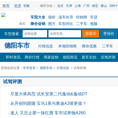
首页
北京
切换
|
城市分站：
北京
天津
上海
广州
保定
唐山
399
车型大全
报价
选车向导
经销商
车贷
|
|
|
|
降价促销
图片
车型对比
二手车
视频
购车
|
|
|
|
车型搜索：
全部品牌
全部车系
德阳车市
行情信息
本地经销商
降价优惠
二手车
即时资讯
降价行情
商家促销
德阳商讯
新车实拍
试驾评测
您现在的位置：
车市首页
»
德阳车市
»
行情信息
» 试驾评测
试驾评测
尽显大将风范 试长安第二代逸动&逸动DT
▪
从开创到跟随 宝马1系与奥迪A3谁更值？
▪
迷人 又岂止那一抹红唇 车市试奔驰A260
▪